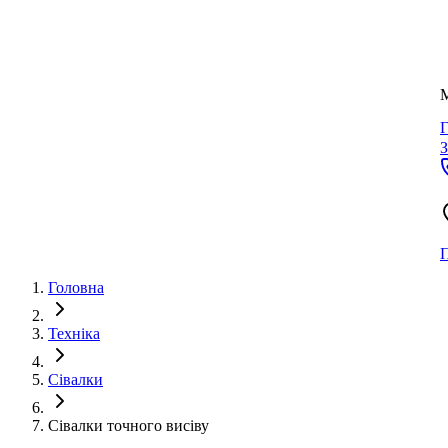
Г
У
З
П
Головна
Техніка
Сівалки
Сівалки точного висіву